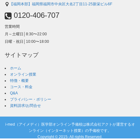
【福岡本部】福岡県福岡市中央区大名2丁目11-25新栄ビル6F
0120-406-707
営業時間
月～土曜日│8:30〜22:00
日曜・祝日│10:00〜18:00
サイトマップ
ホーム
オンライン授業
特徴・概要
コース・料金
Q&A
プライバシー・ポリシー
資料請求/お問合せ
i-med（アイメディ）医学部オンライン予備校は株式会社アクトが運営するオ
ンライン（インターネット授業）の予備校です。
Copyright © 2015- All rights Reserved.