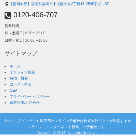
【福岡本部】福岡県福岡市中央区大名2丁目11-25新栄ビル6F
0120-406-707
営業時間
月～土曜日│8:30〜22:00
日曜・祝日│10:00〜18:00
サイトマップ
ホーム
オンライン授業
特徴・概要
コース・料金
Q&A
プライバシー・ポリシー
資料請求/お問合せ
i-med（アイメディ）医学部オンライン予備校は株式会社アクトが運営するオ
ンライン（インターネット授業）の予備校です。
Copyright © 2015- All rights Reserved.